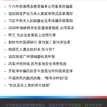
十六年前湘潭县教育服务公司集资诈骗案
追踪报道尹自力杀人案庭审情况及家属控
习近平和夫人彭丽媛会见李洙墉并观看朝
2020年海峡两岸名茶邀请赛颁奖 台湾茶农
呼兰 为企业发展装上信用引擎
新时代中国调研行·黄河篇丨黄河岸边果
韩国艺人遭总统封杀 民斗官?
追踪报道广州增城廖松杰申冤
武装冲突持续 苏丹多地安全局势危急
齐延涛诈骗巨款至今逍遥法外到底谁是保
不戒掉穷兵黩武的瘾，“喀布尔时刻”还
“长征是全人类的伟大成就”
今日时报是视频网络电视台，设置100多个节目频道，24小时全球