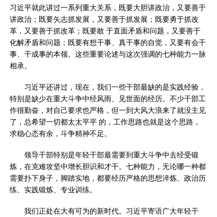
习近平就此讲过一系列重大关系，既要大胆讲政治，又要善于
讲政治；既要矢志抓发展，又要善于抓发展；既要勇于抓改
革，又要善于抓改革；既要敢 于直面矛盾和问题，又要善于
化解矛盾和问题；既要有想干事、真干事的自觉，又要有会干
事、干成事的本领。这些重要论述与这次强调的七种能力一脉
相承。
习近平还讲过，现在，我们一些干部最缺的是实践经验，
特别是缺少在重大斗争中经风雨、见世面的经历。不少干部工
作很勤奋，对自己要求也严格，但一到大风大浪来了就没主见
了，总希望一切都太太平平 的，工作思路也就是这个思路，
求稳心态有余，斗争精神不足。
领导干部特别是年轻干部最需要到重大斗争中去经受锻
炼，在克难攻坚中增长胆识和才干。七种能力，无论哪一种都
需要扑下身子，脚踏实地，都要经历严格的思想淬炼、政治历
练、实践锻炼、专业训练。
我们正处在大有可为的新时代。习近平寄语广大年轻干