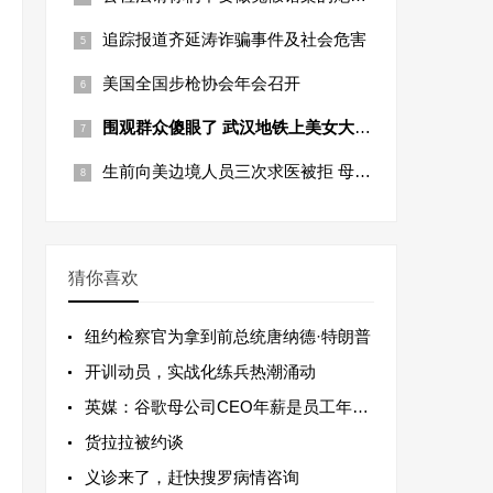
追踪报道齐延涛诈骗事件及社会危害
美国全国步枪协会年会召开
围观群众傻眼了 武汉地铁上美女大跳火辣
生前向美边境人员三次求医被拒 母亲痛诉
猜你喜欢
纽约检察官为拿到前总统唐纳德·特朗普
开训动员，实战化练兵热潮涌动
英媒：谷歌母公司CEO年薪是员工年薪中位
货拉拉被约谈
义诊来了，赶快搜罗病情咨询