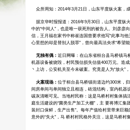
众所周知：2014年3月21日，山东平度纵火案，
据京华时报报道：2016年9月30日，山东平度纵
中的“中间人”，也是唯一获死刑的被告人。刘彦彦
信，王月福在家书中称崔连国曾要求他写“此事与他无
心里想的却是替别人脱罪”，曾向最高法央求“希望能
无独有偶：
近日网曝：在山东省桓台县马桥镇马桥
机器设备被烧毁，村民预估损失估值400万元。造成
丶上访，公安机关至今未破案。究竟是人为“放火”，还
火案现场：
位于桓台县马桥镇街道边约300米，归
间房单间与单间独立且相连，砖混结构，室内机器
碳灰清晰可见。当地村民称：这是马桥村村集体搞
庭生活建设的“菌类生产加工大棚”，主 要将博汇集
装封口保鲜，生产出售”。每年产值给村里带来巨额
意外的“失火”，马 桥村村民格外关注，这是马桥