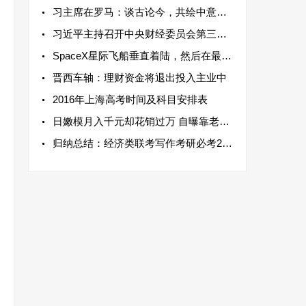
习主席在罗马：谈古论今，共绘中意关系
习近平主持召开中央财经委员会第三次会
SpaceX星际飞船垂直着陆，然后在最新的测
晋西车轴：理财资金将退出投入主业中
2016年上海高考时间及科目安排表
日嫩模月入千元却花销过万 自曝靠老爸炫
归纳总结：经济类联考写作考研必考20点