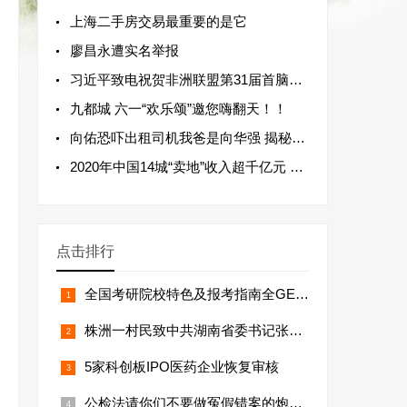
上海二手房交易最重要的是它
廖昌永遭实名举报
习近平致电祝贺非洲联盟第31届首脑会议
九都城 六一“欢乐颂”邀您嗨翻天！！
向佑恐吓出租司机我爸是向华强 揭秘事件
2020年中国14城“卖地”收入超千亿元 上海
点击排行
全国考研院校特色及报考指南全GET！
株洲一村民致中共湖南省委书记张庆伟的
5家科创板IPO医药企业恢复审核
公检法请你们不要做冤假错案的炮制者