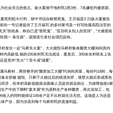
成为社会关注的焦点。纵火案致守地村民1死3伤，7名嫌犯均被抓获。
火案死刑犯今行刑，狱中书信自称替死鬼。王月福是3·21纵火案被告
向前街一号记者提供了王月福写 的多封家书及一封写给最高院法官的
关”的纸条，称自己是“替死鬼”，“盲目听从别人的安排”，“大难面前
给我一 条生路”，该报道引发社会强烈反响。
村发生一起“马桥失火案”，大火烧毁马桥村集体菌类大棚36间房内
村内高龄低 能的100余村民无法就业，案发后，300余名村联名上告
是意外“失火”？至今成“谜案”。
属马桥村，两排整齐的“菌类加工大棚”约36间房屋，每排约18间，每
设备全部被 烧毁。只剩下火烧过后的残渣灰烬，墙壁火烧后形成黑色
活经济，给本村高龄低能就业困难人员提供就业岗位，为保障低收λ家
团生产中的下脚料“废木屑”作为原料生产各种菌类，再次深加工，包
的收入的同时能保证100余户足不出村就生活无忧。这场是人为还是
村集体产业，因为涉及到每个马桥村民的直接利益。