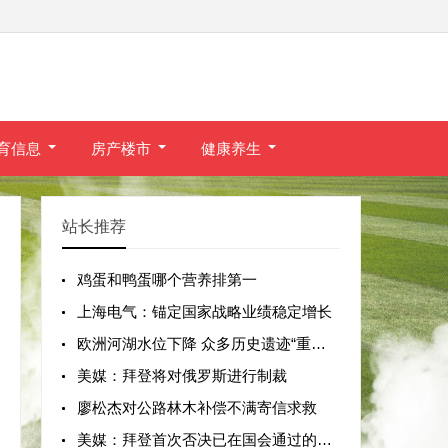
育信息
房产楼市
健康养生
站长推荐
鸡蛋和鸭蛋哪个营养排第一
上海电气：锚定国家战略业绩稳定增长
欧洲河湖水位下降 众多历史遗迹“重见天
美媒：拜登将对俄罗斯进行制裁
廖松杰对公路林木补偿不满寄信求救
美媒：拜登首次否决已在国会通过的法案