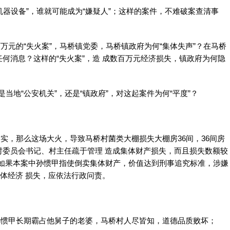
机器设备”，谁就可能成为“嫌疑人”；这样的案件，不难破案查清事
万元的“失火案”，马桥镇党委，马桥镇政府为何“集体失声”？在马桥
何消息？这样的“失火案”，造 成数百万元经济损失，镇政府为何隐
当地“公安机关”，还是“镇政府”，对这起案件为何“平度”？
实，那么这场大火，导致马桥村菌类大棚损失大棚房36间，36间房
村委员会书记、村主任疏于管理 造成集体财产损失，而且损失数额较
”。如果本案中孙惯甲指使倒卖集体财产，价值达到刑事追究标准，涉嫌
集体经济 损失，应依法行政问责。
孙惯甲长期霸占他舅子的老婆，马桥村人尽皆知，道德品质败坏；