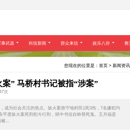
军事武器
科技新闻
群众来信
娱乐八卦
教
您现在的位置是：
首页
> 新闻资讯
案” 马桥村书记被指“涉案”
847次
火案，成为社会关注的焦点。纵火案致守地村民1死3伤，7名嫌犯均
，山东平度纵火案死刑犯今行刑，狱中书信自称替死鬼。王月福是
...