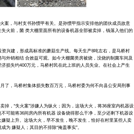
失火案，与村支书孙惯甲有关。是孙惯甲指示安排他的团伙成员故意
在失火前，菌 类大棚里面所有的设备机器全部被卖掉，钱落入他们的
投资兴建，形成高标准的蘑菇生产线。每天生产8吨左右，是马桥村
销与外销相结 合效益可观。如今大棚菌类房被烧，没烧的制菌车间及
济损失约400万元，马桥村民在此上班的人员失业。在社会上产生
个月了，马桥村集体损失数百万元，马桥村委为何不向县公安局刑事
卖掉，“失火案”涉嫌人为纵火；因为，这场大火，将36座室内机器设
不可能将36间房内所有机器 设备烧得那么干净，至少还剩下机器设
火嫌疑上升。这场大火，早不发生，晚不发生，恰好在村里某些人卖
成为 嫌疑人；其目的不排除“掩盖事实”。