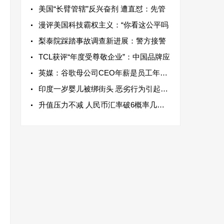
美国“长臂管辖”反兴奋剂 遭直怼：先管
漫评美国科技霸权主义：“你看这公平吗
梨泰院踩踏事故调查新进展：警方接警
TCL获评“年度受尊敬企业”：中国品牌应
英媒：谷歌母公司CEO年薪是员工年薪中位
印度一岁婴儿被绑街头 恶劣行为引起了社
升值压力不减 人民币汇率破6概率几多？