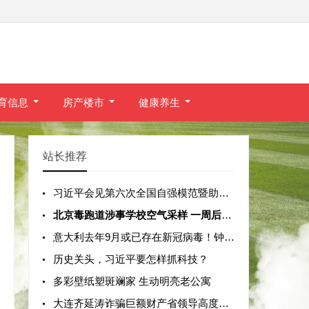
育信息
房产楼市
健康养生
站长推荐
习近平会见第六次全国自强模范暨助残先
北京毒跑道涉事学校空气采样 一周后公布
意大利去年9月或已存在新冠病毒！钟南山
历史关头，习近平要怎样抓科技？
多彩壁纸塑斑斓家 生动明亮老公寓
大连齐延涛诈骗巨额财产省领导高度关注