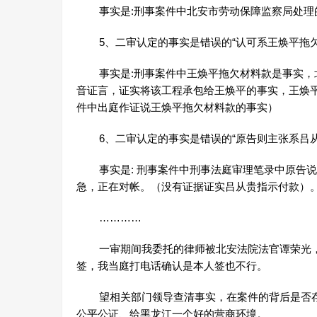
事实是:刑事案件中北安市劳动保障监察局处理
5、二审认定的事实是错误的“认可系王焕平拖欠
事实是:刑事案件中王焕平拖欠材料款是事实，北
音证言，证实将该工程承包给王焕平的事实，王焕
件中出庭作证说王焕平拖欠材料款的事实）
6、二审认定的事实是错误的“原告则主张系吕从
事实是: 刑事案件中刑事法庭审理笔录中原告说
急，正在对帐。（没有证据证实吕从贵指示付款）
…………
一审期间我委托的律师被北安法院法官谭荣光，
签，我当庭打电话确认是本人签也不行。
望相关部门领导查清事实，在案件的背后是否存
公平公证、给黑龙江一个好的营商环境。