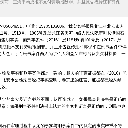
平是建筑商，王焕平构成拒不支付劳动报酬罪。并且原告祝传江和郭保
5064851，电话：15705193006。我实名举报黑龙江省北安市人
911号、1519号、1905号及黑龙江省黑河中级人民法院审判长满国石
没有查明事实，而刑事案件（2016）黑1181刑初101号及（2017）黑
焕平构成拒不支付劳动报酬罪。并且原告祝传江和郭保平在刑事案件中详
（大包）；而民事案件两人为了个人利益又声称吕从贵欠材料款，一
及事实和刑事案件都是一致的，相关的证言证据都在（2016）黑
号案件中，北安市公检法已经把事实查明，卷宗里的证言、证据都已经采纳
生效。
定的事实及证言截然不同，从而造成了，如果民事判决书是正确的
错案；如果刑事案件判决书上认定的事实和证言是正确的，则民事判
石在审理过程中认定的事实与刑事案件中的认定的事实严重不符，