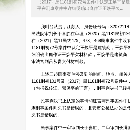
（2017）黑1181刑初72号案件中认定王焕
平在刑事案件中详细明确出庭作证王焕平欠...
我叫吕从贵，江苏人，身份证号码：32072119740
民法院审判长于喜胜在审理（2020）黑1181民初1
在（2021）黑11民终479、478、469民事案件中
1181刑初72号案件中认定王焕平是建筑商，王
细明确出庭作证王焕平欠材料款，王焕平是建筑商
审法官判吕从贵支付材料款。
上述三起民事案件涉及到的时间、地点、相关人物
1181刑初101号及（2017）黑1181刑初72
（包括祝传江、郭保平的证言），刑事判决书已经
民事判决书上认定的事情和证言与刑事案件中认
则刑事案件判决书是错误的，北安市公检法办的是
决书是错误的。
民事案件中一审审判长于喜胜、二审审判长满国