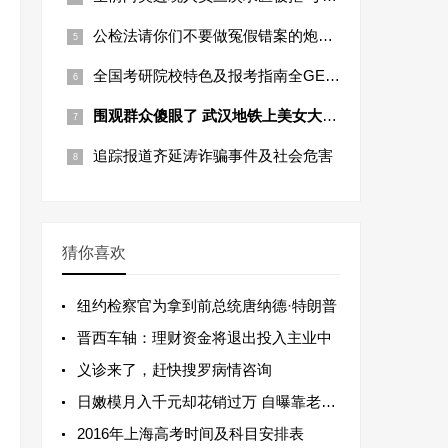
公检法请你们不要做冤假错案的炮制者
全国考研院校特色及报考指南全GET！
围观群众傻眼了 武汉地铁上美女大跳火辣
追踪报道齐延涛诈骗事件及社会危害
猜你喜欢
纽约检察官为拿到前总统唐纳德·特朗普
晋西车轴：理财资金将退出投入主业中
义诊来了，赶快搜罗病情咨询
日嫩模月入千元却花销过万 自曝靠老爸炫
2016年上海高考时间及科目安排表