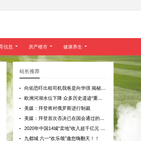
育信息
房产楼市
健康养生
站长推荐
向佑恐吓出租司机我爸是向华强 揭秘事件
欧洲河湖水位下降 众多历史遗迹“重见天
美媒：拜登将对俄罗斯进行制裁
美媒：拜登首次否决已在国会通过的法案
2020年中国14城“卖地”收入超千亿元 上海
九都城 六一“欢乐颂”邀您嗨翻天！！