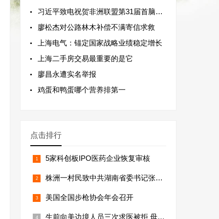
习近平致电祝贺非洲联盟第31届首脑会议
廖松杰对公路林木补偿不满寄信求救
上海电气：锚定国家战略业绩稳定增长
上海二手房交易最重要的是它
廖昌永遭实名举报
鸡蛋和鸭蛋哪个营养排第一
点击排行
5家科创板IPO医药企业恢复审核
株洲一村民致中共湖南省委书记张庆伟的
美国全国步枪协会年会召开
生前向美边境人员三次求医被拒 母亲痛诉