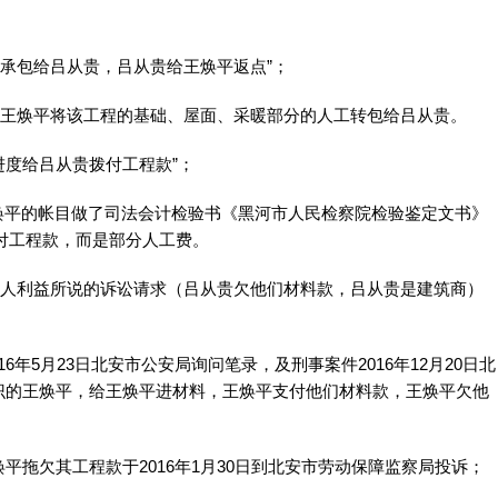
包给吕从贵，吕从贵给王焕平返点”；
王焕平将该工程的基础、屋面、采暖部分的人工转包给吕从贵。
度给吕从贵拨付工程款”；
平的帐目做了司法会计检验书《黑河市人民检察院检验鉴定文书》
支付工程款，而是部分人工费。
人利益所说的诉讼请求（吕从贵欠他们材料款，吕从贵是建筑商）
5月23日北安市公安局询问笔录，及刑事案件2016年12月20日北
识的王焕平，给王焕平进材料，王焕平支付他们材料款，王焕平欠他
拖欠其工程款于2016年1月30日到北安市劳动保障监察局投诉；