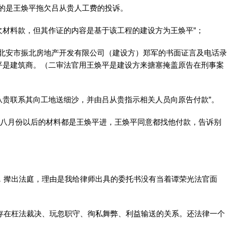
的是王焕平拖欠吕从贵人工费的投诉。
材料款，但其作证的内容是基于该工程的建设方为王焕平”；
安市振北房地产开发有限公司（建设方）郑军的书面证言及电话录
平是建筑商。（二审法官用王焕平是建设方来搪塞掩盖原告在刑事案
贵联系其向工地送细沙，并由吕从贵指示相关人员向原告付款”。
八月份以后的材料都是王焕平进，王焕平同意都找他付款，告诉别
。
撵出法庭，理由是我给律师出具的委托书没有当着谭荣光法官面
在枉法裁决、玩忽职守、徇私舞弊、利益输送的关系。还法律一个