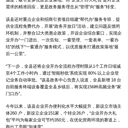
需求的精准回应，更是政务服务理念从“管理”向“服务”转变。
该县还对重点企业和招商引资项目组建“帮代办”服务专班，提
供全流程免费代办，开展“政务开放日”活动，建立问题反馈闭
环机制，并整合12大类惠企政策，开设企业综合窗口，实现企
业开办“一门进出、一次告知、一窗受理、一套表单、一窗办
结”的线下“一窗通办”服务模式，以优质服务打通政策落地“最
后一公里”。
“下一步，全县还将企业开办全流程办理时限从1个工作日缩减
至4个工作小时内，通过‘智能秒批’系统实现 80% 以上企业登
记业务自动审批。”该县政务中心负责人说道，全县新增 18 台
自助服务终端设备覆盖全县乡镇后，将实现156种高频业务“家
门口办”。
今年以来，该县企业开办便利化水平大幅提升，新设立市场主
体260 户，新设立企业151家，个转企26户，“企业开办大礼
包”平均为每家企业可节约350元，在优化营商环境的赛道上，
跑出了亮眼“加速度”。