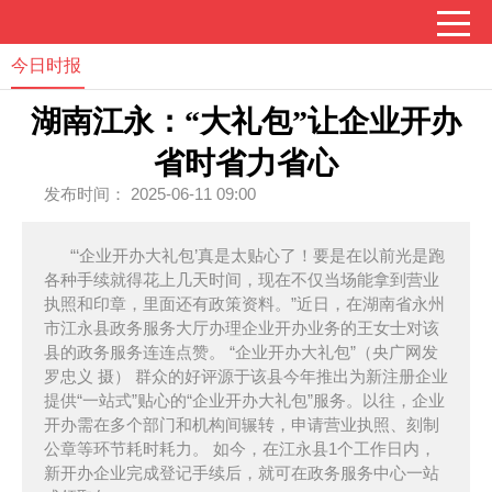
今日时报
湖南江永：“大礼包”让企业开办
省时省力省心
发布时间： 2025-06-11 09:00
“‘企业开办大礼包’真是太贴心了！要是在以前光是跑
各种手续就得花上几天时间，现在不仅当场能拿到营业
执照和印章，里面还有政策资料。”近日，在湖南省永州
市江永县政务服务大厅办理企业开办业务的王女士对该
县的政务服务连连点赞。 “企业开办大礼包”（央广网发
罗忠义 摄） 群众的好评源于该县今年推出为新注册企业
提供“一站式”贴心的“企业开办大礼包”服务。以往，企业
开办需在多个部门和机构间辗转，申请营业执照、刻制
公章等环节耗时耗力。 如今，在江永县1个工作日内，
新开办企业完成登记手续后，就可在政务服务中心一站