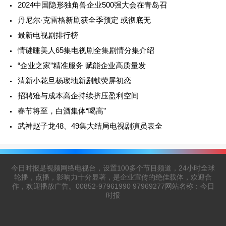
2024中国隐形独角兽企业500强大会在青岛召
丹尼尔·克雷格新剧获全季预定 或彻底无
最新电视剧排行榜
情谜睡美人65集电视剧全集剧情分集介绍
“企业之家”精准服务 赋能企业高质量发
清新小花旦杨璨地新剧献荧屏初恋
招聘难与成本高企持续挤压盈利空间
春节将至，白酒集体“喝高”
武神赵子龙48、49集大结局电视剧演员表全
今日时报是视频网络电视台，设置100多个节目频道，24小时全球
轮播，点播，影响力十分显著，是企业宣传的绝佳载体，欢迎合
作，欢迎播放广告。00852-97961990 97969277网站名称：今日
时报